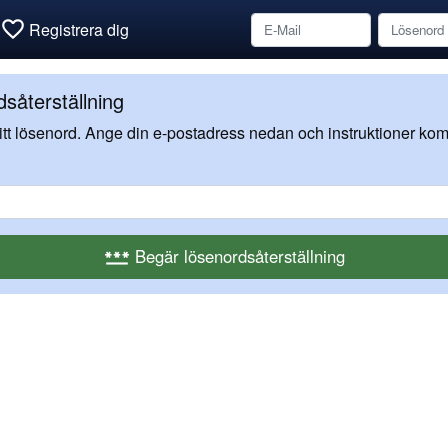
favorite_border
Registrera dig
såterställning
 ditt lösenord. Ange din e-postadress nedan och instruktioner komm
Begär lösenordsåterställning
password